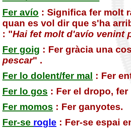
Fer avío
: Significa fer molt 
quan es vol dir que s'ha arr
: "
Hai fet molt d'avío venint 
Fer goig
: Fer gràcia una cos
pescar
" .
Fer lo dolent/fer mal
: Fer en
Fer lo gos
: Fer el dropo, fer
Fer momos
: Fer ganyotes.
Fer-se
rogle
: Fer-se espai e