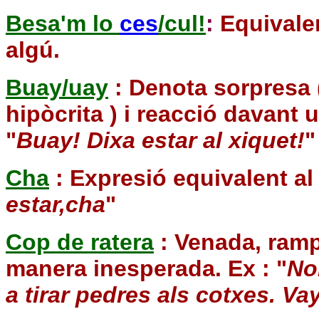
Besa'm lo
ces
/cul!
:
Equivalen
algú.
Buay/uay
: Denota sorpresa 
hipòcrita ) i reacció davant 
"
Buay! Dixa estar al xiquet!
"
Cha
: Expresió equivalent al
estar,cha
"
Cop de ratera
: Venada, ramp
manera inesperada. Ex : "
No
a tirar pedres als cotxes. Va