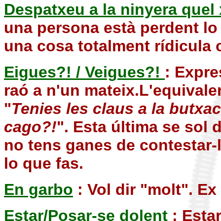
Despatxeu a la ninyera quel x
una persona està perdent lo 
una cosa totalment rídicula o
Eigues?! / Veigues?!
: Expre
raó a n'un mateix.L'equivale
"
Tenies les claus a la butxa
cago?!
". Esta última se sol 
no tens ganes de contestar-l
lo que fas.
En garbo
: Vol dir "molt". Ex 
Estar/Posar-se dolent
: Estar