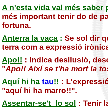
A n'esta vida val més saber 
més important tenir do de p
fortuna.
Anterra la vaca
:
Se sol dir 
terra com a expressió irònica
Apo!!
: Indica desilusió, de
"
Apo!! Així se t'ha mort la t
Aquí hi ha
tau
!!
: L'expressió
"aquí hi ha marro!!".
Assentar-se't lo sol
: Tenir l