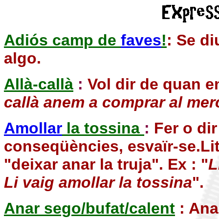
Adiós camp de
faves
!
: Se d
algo.
Allà-callà
:
Vol dir de quan e
callà anem a comprar al me
Amollar
la tossina
:
Fer o di
conseqüències, esvaïr-se.Lit
"deixar anar la truja". Ex : "
L
Li vaig amollar la tossina
".
Anar sego/bufat/calent
: Ana