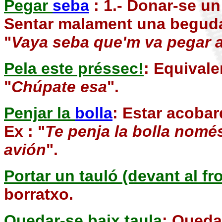
Pegar
seba
: 1.- Donar-se un
Sentar malament una beguda 
"
Vaya seba que'm va pegar a
Pela este préssec!
: Equivale
"
Chúpate esa
".
Penjar la
bolla
: Estar acobar
Ex : "
Te penja la bolla nomé
avión
".
Portar un tauló (devant al f
borratxo.
Quedar-se baix taula
: Queda