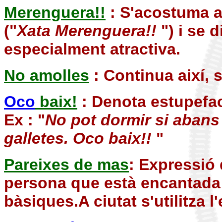
Merenguera!!
: S'acostuma a
("
Xata Merenguera!!
") i se
especialment atractiva.
No amolles
: Continua així, 
Oco
baix!
: Denota estupefac
Ex : "
No pot dormir si abans 
galletes. Oco baix!!
"
Pareixes de mas
: Expressió 
persona que està encantada
bàsiques.A ciutat s'utilitza l