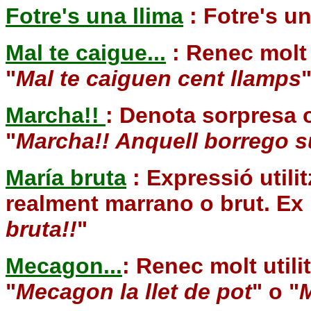
Fotre's una llima
: Fotre's u
Mal te caigue...
: Renec molt u
"
Mal te caiguen cent llamps
Marcha!!
: Denota sorpresa o
"
Marcha!! Anquell borrego s
María bruta
: Expressió util
realment marrano o brut. Ex 
bruta!!
"
Mecagon...
: Renec molt utili
"
Mecagon la llet de pot
" o "
M