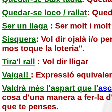
Quedar-se loco / rallat
: Qued
Ser un llaga
: Ser molt i molt
Sisquera
: Vol dir ojalà i/o 
mos toque la loteria".
Tira'l rall
: Vol dir lligar
Vaiga!!
: Expressió equivalent
Valdrà més l'aspart que l'
asc
cosa d'una manera a fer-la d'
que te penses.