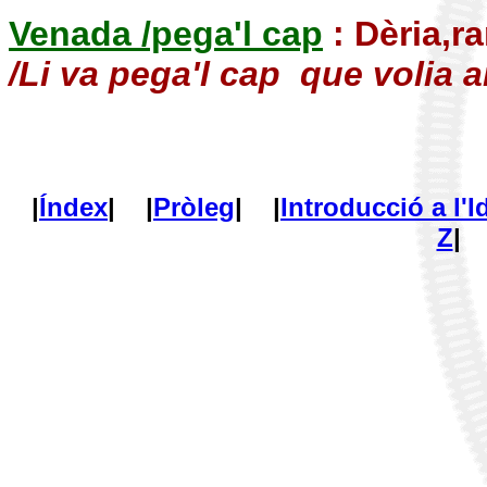
Venada /pega'l cap
: Dèria,ra
/Li va pega'l cap que volia a
|
Índex
| |
Pròleg
| |
Introducció a l'
Z
| 